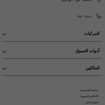
نبذة عنا
المركبات
500e
أدوات التسوق
فيات بروفيشنال
سكودو
دوبلو
ابحث عن الوكيل
المالكين
دوكاتو
استفسار عام
نبذة عنا
الضمان والصيانة
الأكسسوارات
دليل المالك
سياسة الخصوصية
موبار الشرق الأوسط
الأحكام والشروط
حقوق النشر