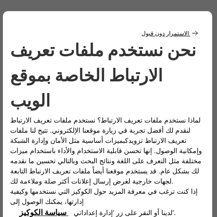
إجمالي انبعاثات ثاني أكسيد الكربون (جرام/كم)
0 g/km
نوع القيادة
أمام
الطاقة القصوى (حصان)
95
استهلاك الكهرباء المُجمّع وفقاً لاختبار WLTP (كيلوواط/
ساعة/100 كم)