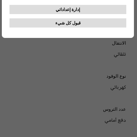
13.6 كيلوواط/ساعة/100 كم
الانتقال
تلقائي
نوع الوقود
كهربائي
عدد التروس
دفع أمامي