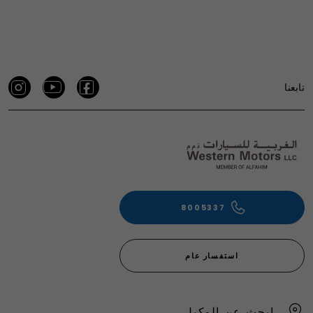
تابعنا
8005337
استفسار عام
ابحث عن الوكيل